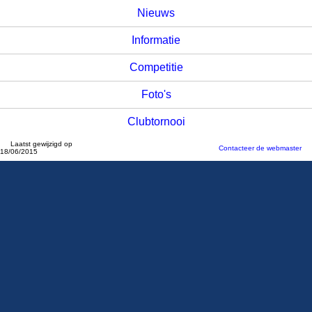
Nieuws
Informatie
Competitie
Foto's
Clubtornooi
Laatst gewijzigd op
Contacteer de webmaster
18/06/2015